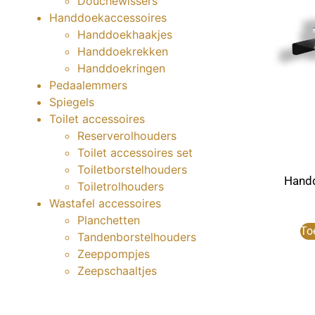
Douchewissers
Handdoekaccessoires
Handdoekhaakjes
Handdoekrekken
Handdoekringen
Pedaalemmers
Spiegels
Toilet accessoires
Reserverolhouders
Toilet accessoires set
Toiletborstelhouders
Handd
Toiletrolhouders
Wastafel accessoires
Planchetten
To
Tandenborstelhouders
Zeeppompjes
Zeepschaaltjes