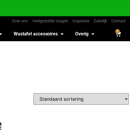
Over ons
Veelgestelde vragen
Inspiratie
Zakelijk
Contact
0
Wastafel accessoires
Overig