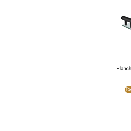
Planch
To