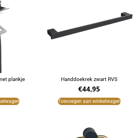
et plankje
Handdoekrek zwart RVS
€
44,95
kelwagen
Toevoegen aan winkelwagen