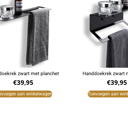
oekrek zwart met planchet
Handdoekrek zwart m
€
39,95
€
39,95
evoegen aan winkelwagen
Toevoegen aan win