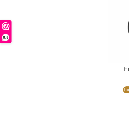
8,8
Ha
To