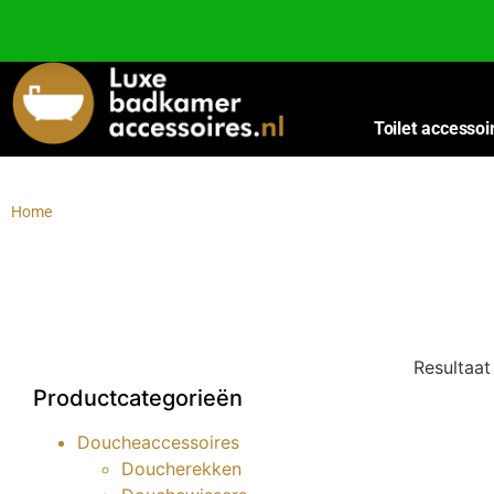
Besteed nog
€
100,00
voor gratis verzending binnen Nederland en België.
Toilet accessoi
Home
/
Winkel
Winkel
Resultaat
Productcategorieën
Doucheaccessoires
Doucherekken