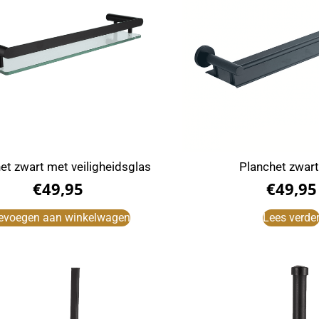
et zwart met veiligheidsglas
Planchet zwar
€
49,95
€
49,95
evoegen aan winkelwagen
Lees verde