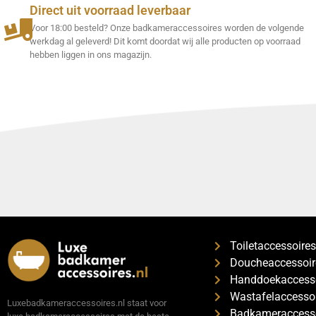
Direct uit voorraad leverbaar
Voor 18:00 besteld? Onze badkameraccessoires worden de volgende
werkdag al geleverd! Dit komt doordat wij alle producten op voorraad
hebben liggen in ons magazijn.
Toiletaccessoire
Doucheaccessoir
Handdoekaccess
Wastafelaccesso
Luxebadkameraccessoires.nl staat voor
Badkameraccesso