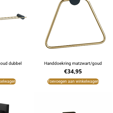
goud dubbel
Handdoekring matzwart/goud
€
34,95
kelwagen
Toevoegen aan winkelwagen