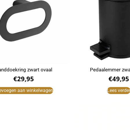
nddoekring zwart ovaal
Pedaalemmer zwart
€
29,95
€
49,95
evoegen aan winkelwagen
Lees verde