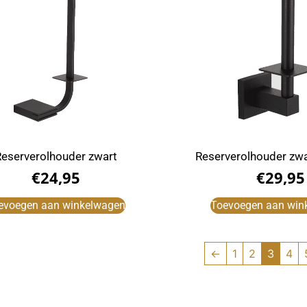
eserverolhouder zwart
Reserverolhouder zw
€
24,95
€
29,95
evoegen aan winkelwagen
Toevoegen aan win
←
1
2
3
4