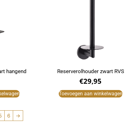
art hangend
Reserverolhouder zwart RVS
€
29,95
kelwagen
Toevoegen aan winkelwagen
5
6
→