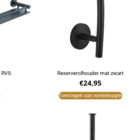
t RVS
Reserverolhouder mat zwart
€
24,95
r
Toevoegen aan winkelwagen