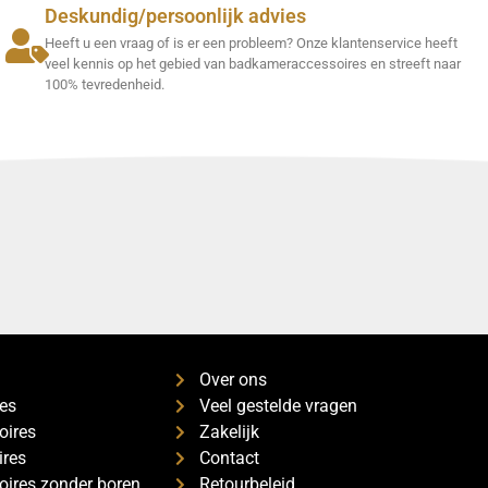
Deskundig/persoonlijk advies
Heeft u een vraag of is er een probleem? Onze klantenservice heeft
veel kennis op het gebied van badkameraccessoires en streeft naar
100% tevredenheid.
s
Over ons
es
Veel gestelde vragen
oires
Zakelijk
ires
Contact
ires zonder boren
Retourbeleid