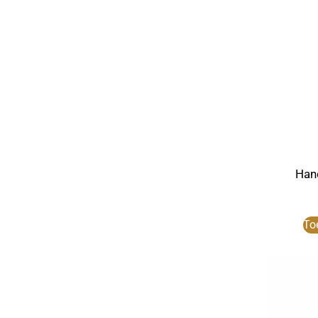
Han
To