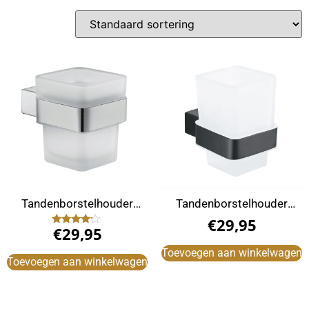
Tandenborstelhouder
Tandenborstelhouder
zilver
zwart
€
29,95
€
29,95
Gewaardeerd
4.00
uit 5
Toevoegen aan winkelwagen
Toevoegen aan winkelwagen