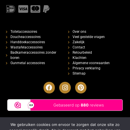
Toiletaccessoires
Over ons
Doucheaccessoires
Veel gestelde vragen
Handdoekaccessoires
Zakelijk
Wastafelaccessoires
Contact
Badkameraccessoires zonder
Retourbeleid
boren
Klachten
Gunmetal accessoires
Algemene voorwaarden
Privacy verklaring
Sitemap
We gebruiken cookies om ervoor te zorgen dat onze site zo
Copyright Luxe Badkameraccessoires
2026