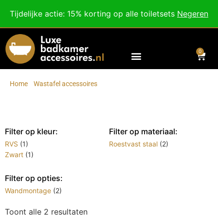
Besteed nog
€
100,00
voor gratis verzending binnen Nederland en België.
Tijdelijke actie: 15% korting op alle toiletsets
Negeren
Voor 18:00 besteld, morgen in huis!
0
Home
/
Wastafel accessoires
/
Tandenborstelhouders
Tandenborstelhouders
Filter op kleur:
Filter op materiaal:
RVS
(1)
Roestvast staal
(2)
Zwart
(1)
Filter op opties:
Wandmontage
(2)
Toont alle 2 resultaten