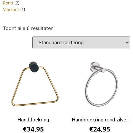
Rond
(2)
Vierkant
(1)
Toont alle 6 resultaten
Handdoekring
Handdoekring rond zilver
matzwart/goud
RVS
€
34,95
€
24,95