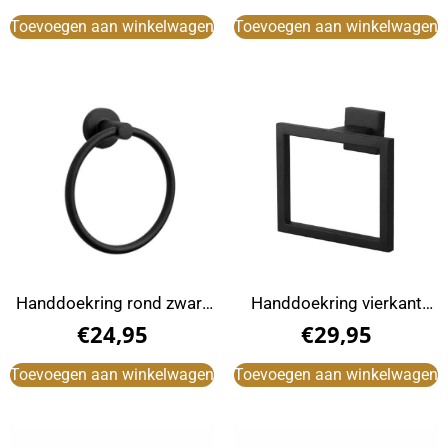
Toevoegen aan winkelwagen
Toevoegen aan winkelwagen
Handdoekring rond zwart
Handdoekring vierkant
RVS
zwart RVS
€
24,95
€
29,95
Toevoegen aan winkelwagen
Toevoegen aan winkelwagen