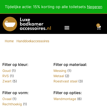
Besteed nog
€
100,00
voor gratis verzending binnen Nederland en België.
Tijdelijke actie: 15% korting op alle toiletsets
Negeren
Voor 18:00 besteld, morgen in huis!
0
Home
/
Handdoekaccessoires
/
Handdoekringen
Handdoekringen
Filter op kleur:
Filter op materiaal:
Goud
(1)
Messing
(1)
RVS
(1)
Metaal
(2)
Zwart
(5)
Roestvast staal
(3)
Filter op vorm:
Filter op opties:
Ovaal
(1)
Wandmontage
(6)
Rechthoekig
(1)