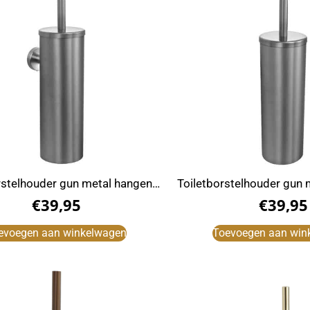
rstelhouder gun metal hangend
Toiletborstelhouder gun m
RVS
RVS
€
39,95
€
39,95
evoegen aan winkelwagen
Toevoegen aan win