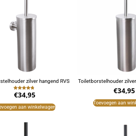
rstelhouder zilver hangend RVS
Toiletborstelhouder zilve
€
34,95
€
34,95
Gewaardeerd
4.50
uit 5
Toevoegen aan win
evoegen aan winkelwagen