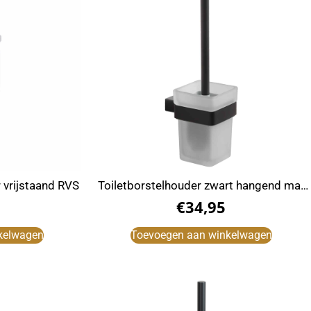
r vrijstaand RVS
Toiletborstelhouder zwart hangend mat
glas
€
34,95
kelwagen
Toevoegen aan winkelwagen