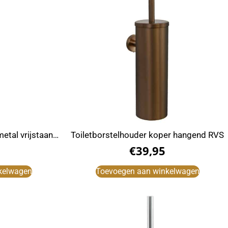
etal vrijstaand
Toiletborstelhouder koper hangend RVS
€
39,95
kelwagen
Toevoegen aan winkelwagen