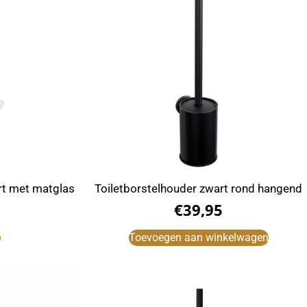
rt met matglas
Toiletborstelhouder zwart rond hangend
€
39,95
r
Toevoegen aan winkelwagen