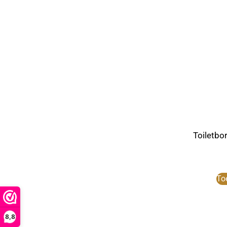
Toiletbo
To
8,8