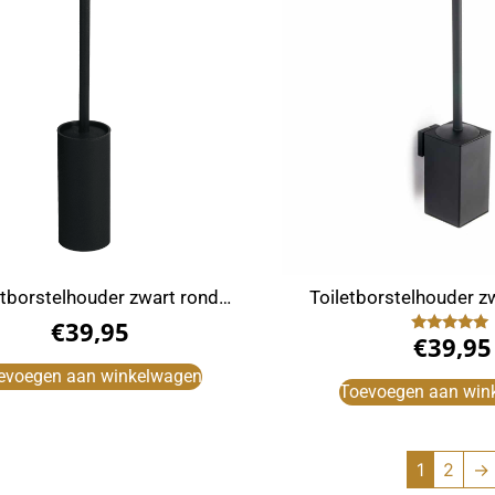
etborstelhouder zwart rond
Toiletborstelhouder zw
vrijstaand
hangend
€
39,95
€
39,95
Gewaardeerd
5.00
uit 5
evoegen aan winkelwagen
Toevoegen aan win
1
2
→