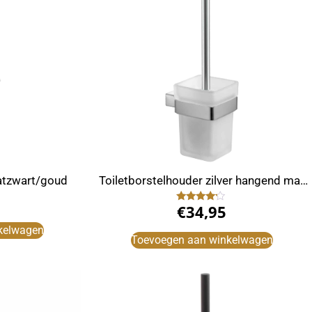
atzwart/goud
Toiletborstelhouder zilver hangend mat
glas
€
34,95
Gewaardeerd
4.00
uit 5
kelwagen
Toevoegen aan winkelwagen