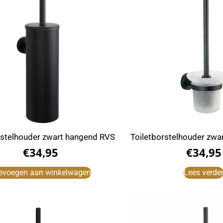
rstelhouder zwart hangend RVS
Toiletborstelhouder zwa
€
34,95
€
34,95
evoegen aan winkelwagen
Lees verde