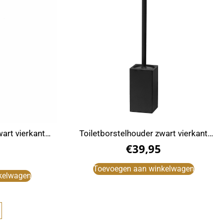
art vierkant
Toiletborstelhouder zwart vierkant
vrijstaand
€
39,95
Toevoegen aan winkelwagen
kelwagen