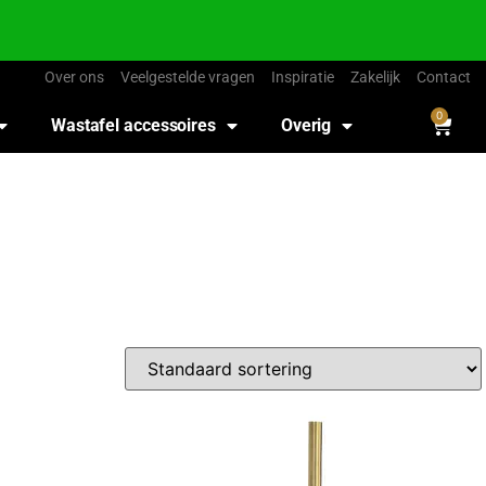
Over ons
Veelgestelde vragen
Inspiratie
Zakelijk
Contact
0
Wastafel accessoires
Overig