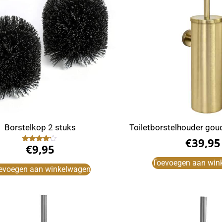
Borstelkop 2 stuks
Toiletborstelhouder go
€
39,95
€
9,95
Gewaardeerd
4.00
uit 5
Toevoegen aan win
evoegen aan winkelwagen