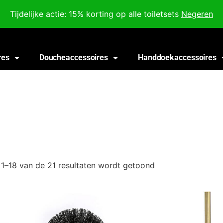
Voor 18:00 besteld, morgen in huis!
Tijdelijke actie: 15% korting op alle toiletsets
Negeren
res
Doucheaccessoires
Handdoekaccessoires
 1–18 van de 21 resultaten wordt getoond