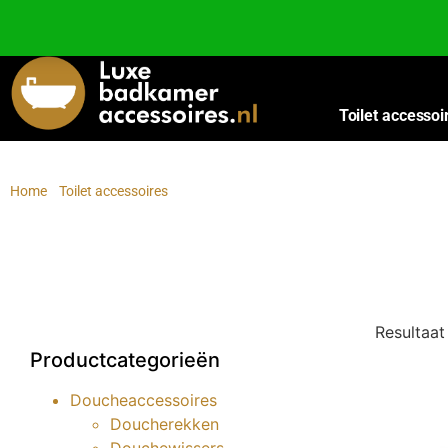
Besteed nog
€
100,00
voor gratis verzending binnen Nederland en België.
Toilet accessoi
Home
/
Toilet accessoires
/
Toiletborstelhouders
Toiletborstelhouders
Resultaat
Productcategorieën
Doucheaccessoires
Doucherekken