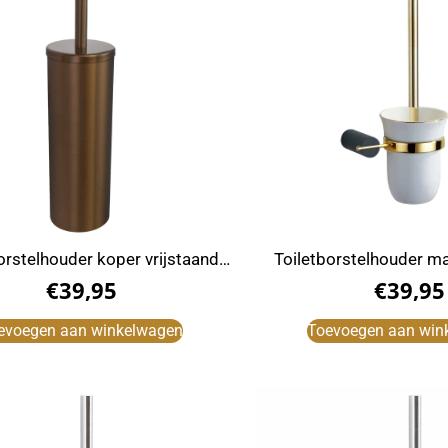
orstelhouder koper vrijstaand
Toiletborstelhouder m
RVS
€
39,95
€
39,95
evoegen aan winkelwagen
Toevoegen aan win