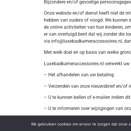
Bijzondere en/of gevoelige persoonsgegev
Onze website en/of dienst heeft niet de in
hebben van ouders of voogd. We kunnen ech
de online activiteiten van hun kinderen, 
er van overtuigd bent dat wij zonder die
via info@luxebadkameraccessoires.nl, dan 
Met welk doel en op basis van welke gron
Luxebadkameraccessoires.nl verwerkt uw 
– Het afhandelen van uw betaling
– Verzenden van onze nieuwsbrief en/of r
– U te kunnen bellen of e-mailen indien di
– U te informeren over wijzigingen van on
– U de mogelijkheid te bieden een accoun
We gebruiken cookies om ervoor te zorgen dat onze sit
– Om goederen en diensten bij u af te leve