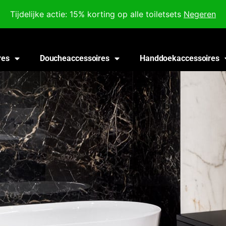
Voor 18:00 besteld, morgen in huis!
Tijdelijke actie: 15% korting op alle toiletsets
Negeren
res
Doucheaccessoires
Handdoekaccessoires