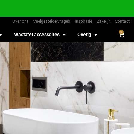
Over ons
Veelgestelde vragen
Inspiratie
Zakelijk
Contact
0
Wastafel accessoires
Overig