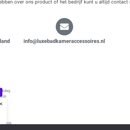
bben over ons product of het bedrijf kunt u altijd contac
land
info@luxebadkameraccessoires.nl
erkdag
n in
 kennis
eid.