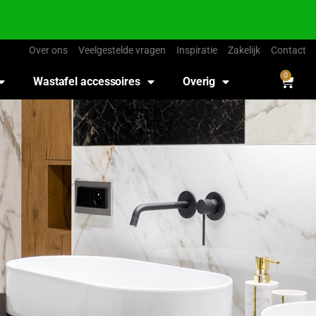
Over ons
Veelgestelde vragen
Inspiratie
Zakelijk
Contact
0
Wastafel accessoires
Overig