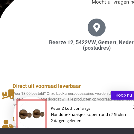
Mocht u vragen he
Beerze 12, 5422VW, Gemert, Neder
(postadres)
Direct uit voorraad leverbaar
Voor 18:00 besteld? Onze badkameraccessoires worden de volgende w
Koop nu
al geleverd! Dit komt doordat wij alle producten op voorraad hebben ligge
ons magazijn.
Peter Z
kocht onlangs
Handdoekhaakjes koper rond (2 Stuks)
Deskundig/persoonlijk advies
2 dagen geleden
Heeft u een vraag of is er een probleem? Onze klantenservice heeft veel
op het gebied van badkameraccessoires en streeft naar 100% tevredenh