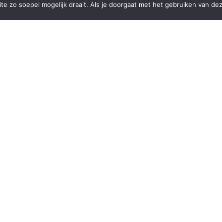
e zo soepel mogelijk draait. Als je doorgaat met het gebruiken van dez
an de
r moet
s
Over ons
es
Veel gestelde vragen
oires
Zakelijk
ires
Contact
ires zonder boren
Retourbeleid
oires
Klachten
Algemene voorwaarden
Privacy verklaring
Sitemap