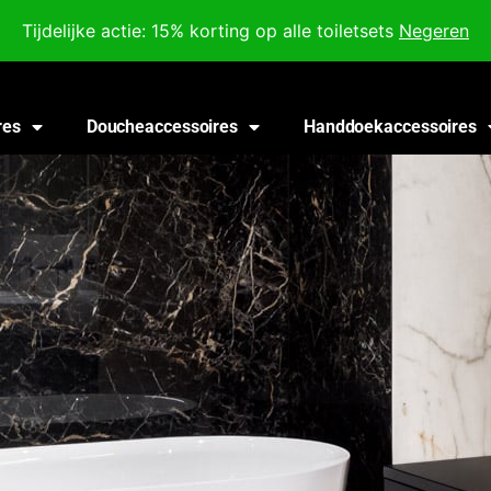
Voor 18:00 besteld, morgen in huis!
Tijdelijke actie: 15% korting op alle toiletsets
Negeren
res
Doucheaccessoires
Handdoekaccessoires