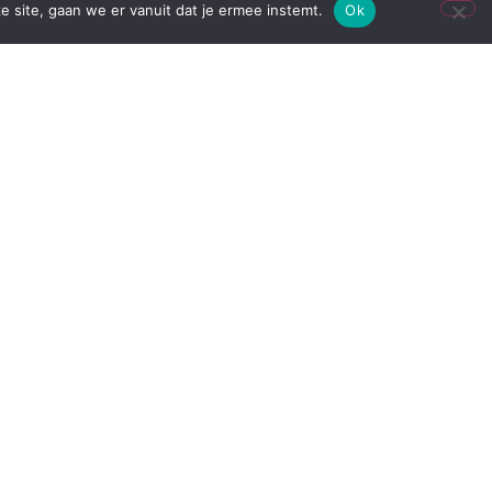
e site, gaan we er vanuit dat je ermee instemt.
Ok