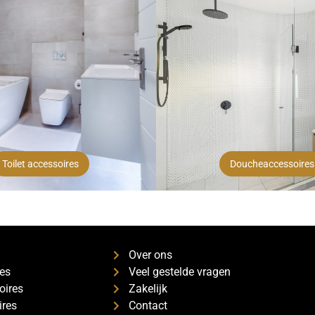
Toilet accessoires
Doucheaccessoires
s
Over ons
es
Veel gestelde vragen
oires
Zakelijk
ires
Contact