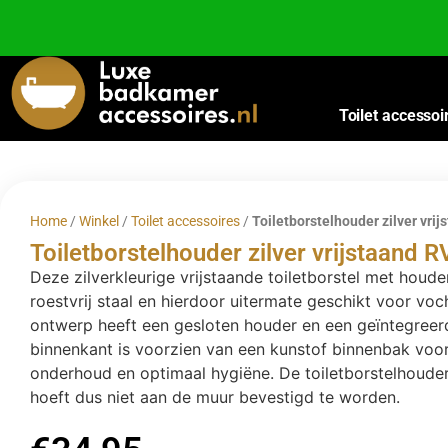
Besteed nog
€
100,00
voor gratis verzending binnen Nederland en België.
Toilet accessoi
Home
/
Winkel
/
Toilet accessoires
/
Toiletborstelhouder zilver vri
Toiletborstelhouder zilver vrijstaand 
Deze zilverkleurige vrijstaande toiletborstel met houd
roestvrij staal en hierdoor uitermate geschikt voor voc
ontwerp heeft een gesloten houder en een geïntegreer
binnenkant is voorzien van een kunstof binnenbak voo
onderhoud en optimaal hygiëne. De toiletborstelhouder 
hoeft dus niet aan de muur bevestigd te worden.