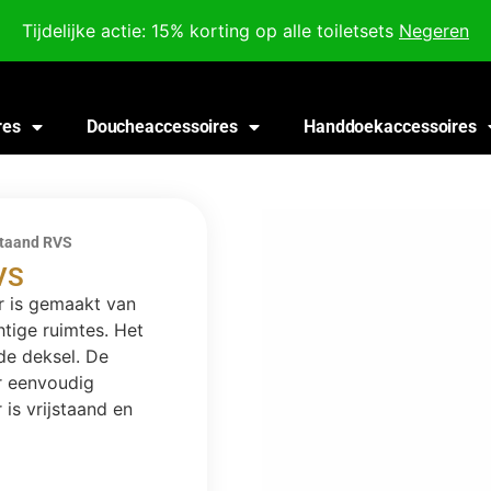
Voor 18:00 besteld, morgen in huis!
Tijdelijke actie: 15% korting op alle toiletsets
Negeren
res
Doucheaccessoires
Handdoekaccessoires
jstaand RVS
RVS
er is gemaakt van
htige ruimtes. Het
de deksel. De
r eenvoudig
is vrijstaand en