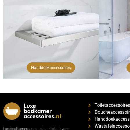
Handdoekaccessoires
Toiletaccessoire
Doucheaccessoir
Handdoekaccess
Wastafelaccesso
Luxebadkameraccessoires.nl staat voor