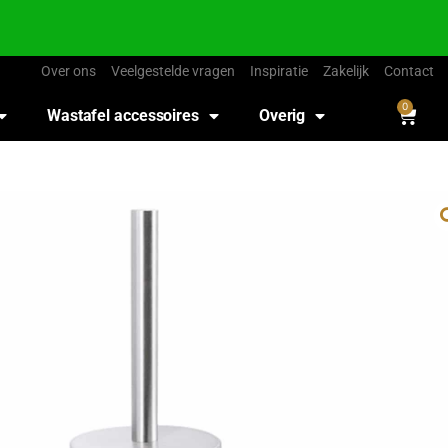
Over ons
Veelgestelde vragen
Inspiratie
Zakelijk
Contact
0
Wastafel accessoires
Overig