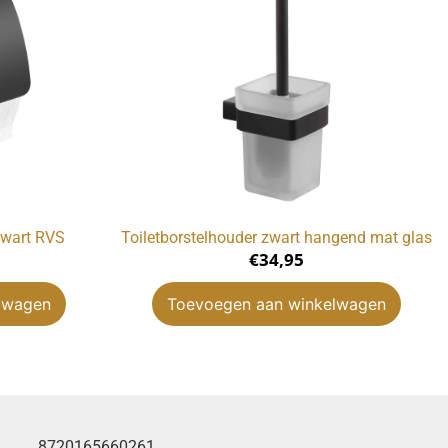
zwart RVS
Toiletborstelhouder zwart hangend mat glas
€
34,95
lwagen
Toevoegen aan winkelwagen
8720165660261