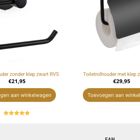
ouder zonder klep zwart RVS
Toiletrolhouder met klep 
€
21,95
€
29,95
gen aan winkelwagen
Toevoegen aan winke
Gewaardeerd
5.00
uit 5
EAN