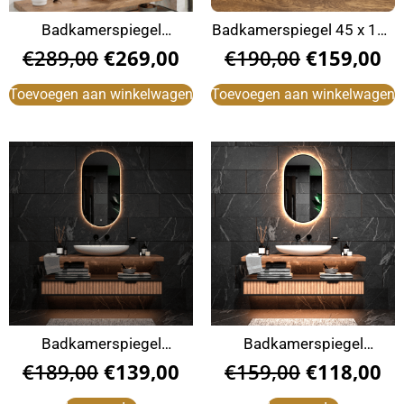
Badkamerspiegel
Badkamerspiegel 45 x 100
180x80cm
cm zwart
€
289,00
€
269,00
€
190,00
€
159,00
Toevoegen aan winkelwagen
Toevoegen aan winkelwagen
Badkamerspiegel
Badkamerspiegel
50x100cm ovaal zwart
50x90cm ovaal zwart
€
189,00
€
139,00
€
159,00
€
118,00