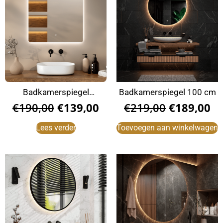
Badkamerspiegel
Badkamerspiegel 100 cm
80x80cm
€
190,00
€
139,00
€
219,00
€
189,00
Lees verder
Toevoegen aan winkelwagen