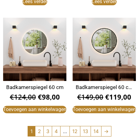
Lees verder
Lees verder
Badkamerspiegel 60 cm
Badkamerspiegel 60 cm
zwart
€
124,00
€
98,00
€
149,00
€
119,00
Toevoegen aan winkelwagen
Toevoegen aan winkelwagen
1
2
3
4
…
12
13
14
→