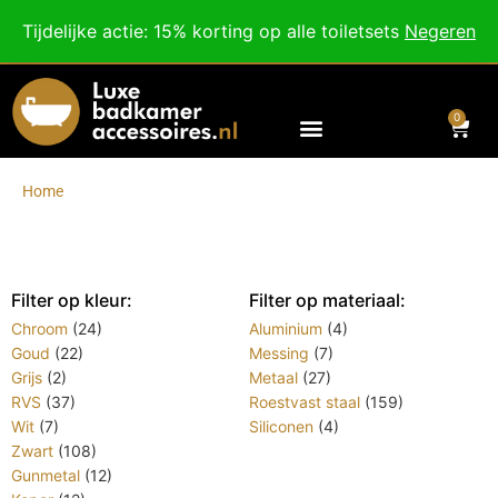
Besteed nog
€
100,00
voor gratis verzending binnen Nederland en België.
Tijdelijke actie: 15% korting op alle toiletsets
Negeren
Voor 18:00 besteld, morgen in huis!
0
Home
/
Winkel
Winkel
Filter op kleur:
Filter op materiaal:
Chroom
(24)
Aluminium
(4)
Goud
(22)
Messing
(7)
Grijs
(2)
Metaal
(27)
RVS
(37)
Roestvast staal
(159)
Wit
(7)
Siliconen
(4)
Zwart
(108)
Gunmetal
(12)