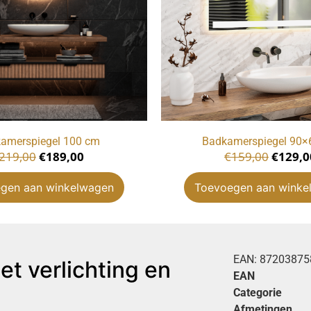
amerspiegel 100 cm
Badkamerspiegel 90×
219,00
€
189,00
€
159,00
€
129,0
gen aan winkelwagen
Toevoegen aan winke
EAN:
87203875
t verlichting en
EAN
Categorie
Afmetingen