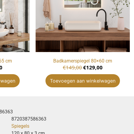
65 cm
Badkamerspiegel 80×60 cm
0
€
149,00
€
129,00
lwagen
Toevoegen aan winkelwagen
86363
8720387586363
Spiegels
120 x 80 x 3 cm