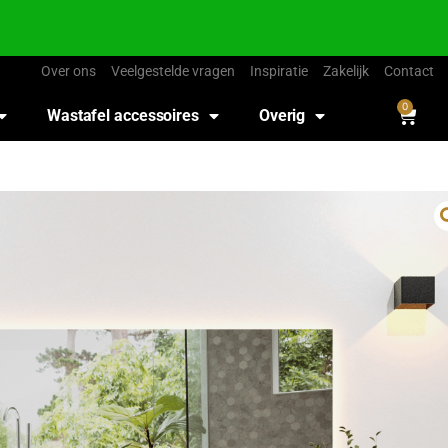
Over ons
Veelgestelde vragen
Inspiratie
Zakelijk
Contact
0
Wastafel accessoires
Overig