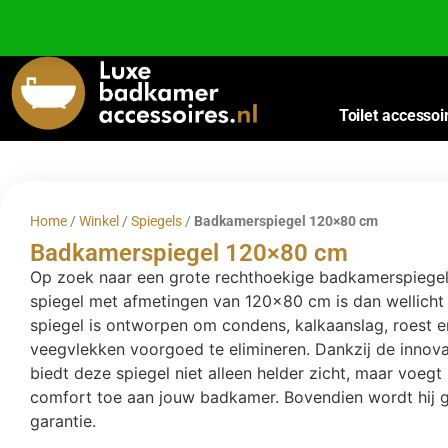
Besteed nog
€
100,00
voor gratis verzending binnen Nederland en België.
Toilet accessoi
Home
/
Winkel
/
Spiegels
/
Badkamerspiegel 120×80 cm
Badkamerspiegel 120×80 cm
Op zoek naar een grote rechthoekige badkamerspiege
spiegel met afmetingen van 120×80 cm is dan wellicht 
spiegel is ontworpen om condens, kalkaanslag, roest 
veegvlekken voorgoed te elimineren. Dankzij de innov
biedt deze spiegel niet alleen helder zicht, maar voegt 
comfort toe aan jouw badkamer. Bovendien wordt hij g
garantie.