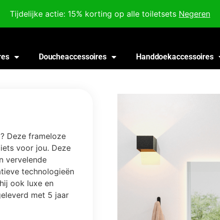
Voor 18:00 besteld, morgen in huis!
Tijdelijke actie: 15% korting op alle toiletsets
Negeren
res
Doucheaccessoires
Handdoekaccessoires
l? Deze frameloze
iets voor jou. Deze
en vervelende
atieve technologieën
hij ook luxe en
eleverd met 5 jaar