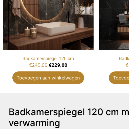
Badkamerspiegel 120 cm
Badk
€
249,00
€
229,00
€
Toevoegen aan winkelwagen
Toevoe
Badkamerspiegel 120 cm me
verwarming