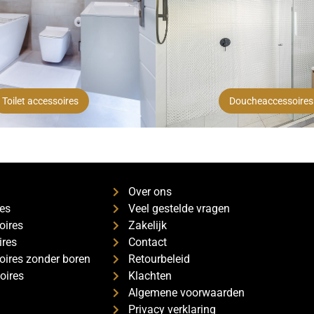
Toilet accessoires
Doucheaccessoires
s
Over ons
es
Veel gestelde vragen
oires
Zakelijk
ires
Contact
ires zonder boren
Retourbeleid
oires
Klachten
Algemene voorwaarden
Privacy verklaring