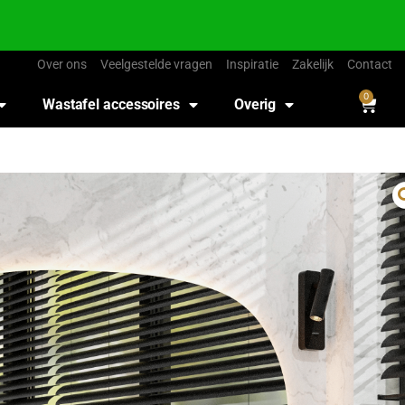
Over ons
Veelgestelde vragen
Inspiratie
Zakelijk
Contact
0
Wastafel accessoires
Overig