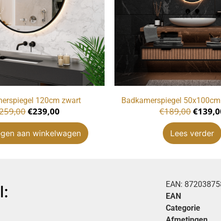
erspiegel 120cm zwart
Badkamerspiegel 50x100cm 
259,00
€
239,00
€
189,00
€
139,0
gen aan winkelwagen
Lees verder
EAN:
87203875
l:
EAN
Categorie
Afmetingen