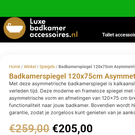
Besteed nog
€
100,00
voor gratis verzending binnen Nederland en België.
Toilet accessoi
Home
/
Winkel
/
Spiegels
/
Badkamerspiegel 120x75cm Asymmetri
Badkamerspiegel 120x75cm Asymmet
Met deze asymmetrische badkamerspiegel is kalkaans
verleden tijd. Deze moderne en frameloze spiegel met 
asymmetrische vorm en afmetingen van 120×75 cm bren
functionaliteit naar jouw badkamer. Bovendien wordt hi
garantie, zodat je zorgeloos kunt genieten van je aank
€
259,00
€
205,00