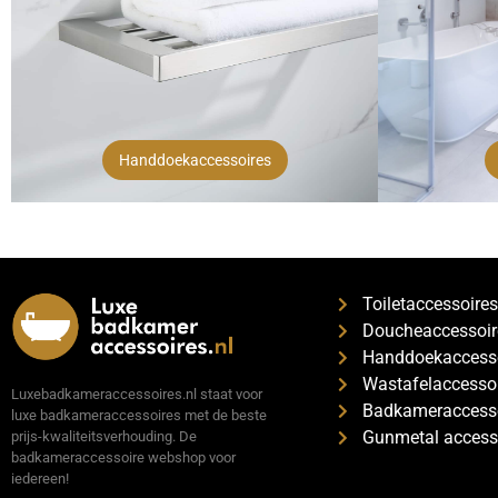
Handdoekaccessoires
Toiletaccessoire
Doucheaccessoir
Handdoekaccess
Wastafelaccesso
Luxebadkameraccessoires.nl staat voor
Badkameraccesso
luxe badkameraccessoires met de beste
Gunmetal access
prijs-kwaliteitsverhouding. De
badkameraccessoire webshop voor
iedereen!