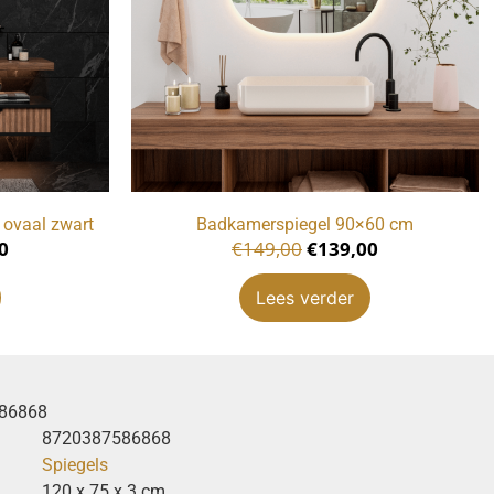
ovaal zwart
Badkamerspiegel 90×60 cm
0
€
149,00
€
139,00
Lees verder
86868
8720387586868
Spiegels
120 x 75 x 3 cm