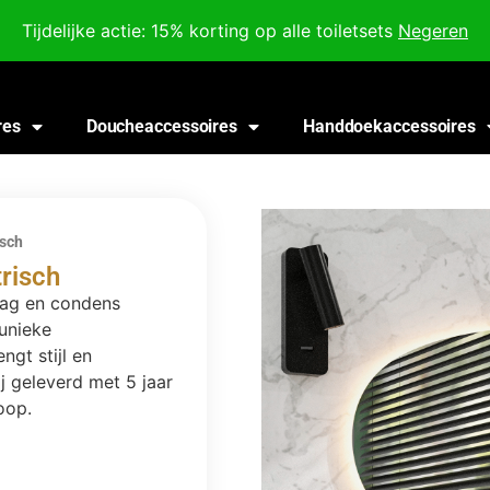
Voor 18:00 besteld, morgen in huis!
Tijdelijke actie: 15% korting op alle toiletsets
Negeren
res
Doucheaccessoires
Handdoekaccessoires
sch
risch
lag en condens
unieke
gt stijl en
j geleverd met 5 jaar
oop.