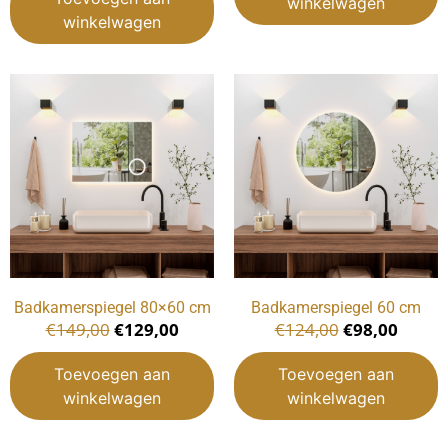
winkelwagen
winkelwagen
Badkamerspiegel 80×60 cm
Badkamerspiegel 60 cm
€
149,00
€
129,00
€
124,00
€
98,00
Toevoegen aan
Toevoegen aan
winkelwagen
winkelwagen