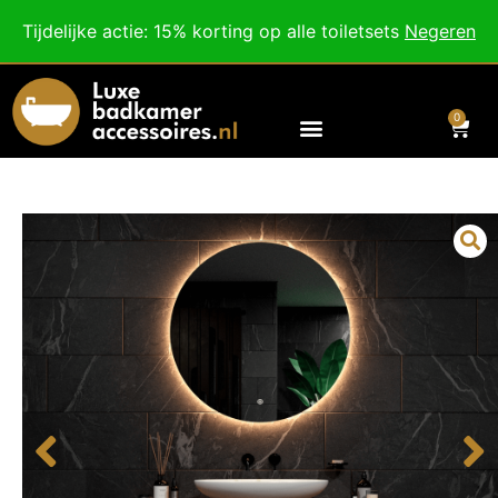
Besteed nog
€
100,00
voor gratis verzending binnen Nederland en België.
Tijdelijke actie: 15% korting op alle toiletsets
Negeren
Voor 18:00 besteld, morgen in huis!
0