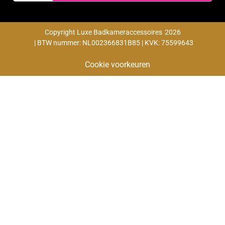
Copyright Luxe Badkameraccessoires
2026
| BTW nummer: NL002366831B85 | KVK: 75599643
Cookie voorkeuren