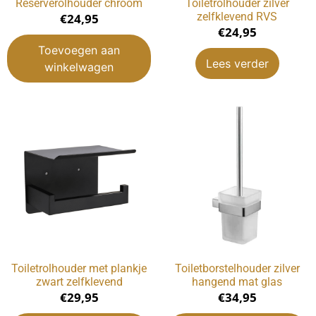
Reserverolhouder chroom
Toiletrolhouder zilver
zelfklevend RVS
€
24,95
€
24,95
Toevoegen aan
Lees verder
winkelwagen
Toiletrolhouder met plankje
Toiletborstelhouder zilver
zwart zelfklevend
hangend mat glas
€
29,95
€
34,95