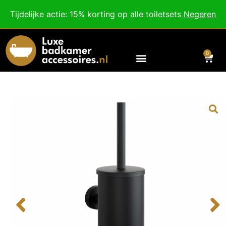
Besteed nog
€
100,00
voor gratis verzending binnen Nederland en België.
Tijdelijke actie: 15% korting op alle toiletsets
Negeren
Voor 18:00 besteld, morgen in huis!
0