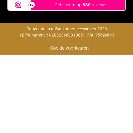
Copyright Luxe Badkameraccessoires
2026
| BTW nummer: NL002366831B85 | KVK: 75599643
Cookie voorkeuren