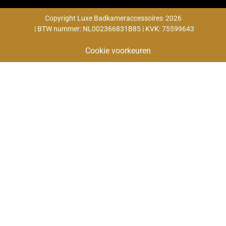
Copyright Luxe Badkameraccessoires
2026
| BTW nummer: NL002366831B85 | KVK: 75599643
Cookie voorkeuren