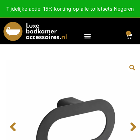
Besteed nog
€
100,00
voor gratis verzending binnen Nederland en België.
Tijdelijke actie: 15% korting op alle toiletsets
Negeren
Voor 18:00 besteld, morgen in huis!
0