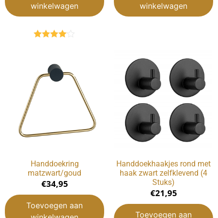
winkelwagen
winkelwagen
Gewaardeerd
4.00
uit 5
Handdoekring
Handdoekhaakjes rond met
matzwart/goud
haak zwart zelfklevend (4
Stuks)
€
34,95
€
21,95
Toevoegen aan
Toevoegen aan
winkelwagen