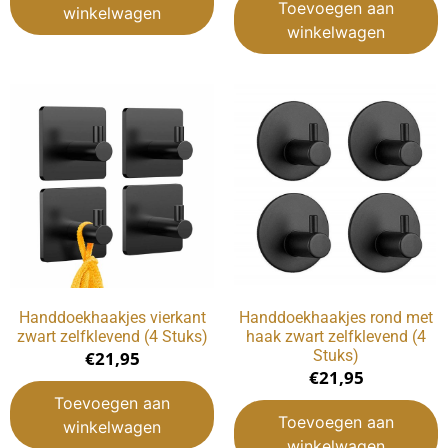
Toevoegen aan
winkelwagen
winkelwagen
Handdoekhaakjes vierkant
Handdoekhaakjes rond met
zwart zelfklevend (4 Stuks)
haak zwart zelfklevend (4
Stuks)
€
21,95
€
21,95
Toevoegen aan
Toevoegen aan
winkelwagen
winkelwagen