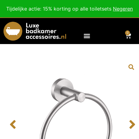
Besteed nog
€
100,00
voor gratis verzending binnen Nederland en België.
Tijdelijke actie: 15% korting op alle toiletsets
Negeren
Voor 18:00 besteld, morgen in huis!
0