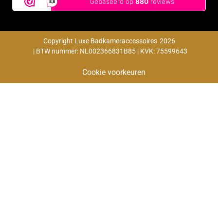
Copyright Luxe Badkameraccessoires
2026
| BTW nummer: NL002366831B85 | KVK: 75599643
Cookie voorkeuren