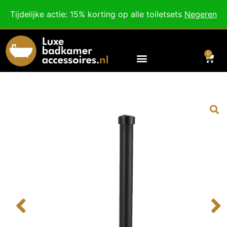
Besteed nog
€
100,00
voor gratis verzending binnen Nederland en België.
Tijdelijke actie: 15% korting op alle toiletsets
Negeren
Voor 18:00 besteld, morgen in huis!
0