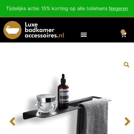
Besteed nog
€
100,00
voor gratis verzending binnen Nederland en België.
Tijdelijke actie: 15% korting op alle toiletsets
Negeren
Voor 18:00 besteld, morgen in huis!
0