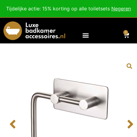
Besteed nog
€
100,00
voor gratis verzending binnen Nederland en België.
Tijdelijke actie: 15% korting op alle toiletsets
Negeren
Voor 18:00 besteld, morgen in huis!
0