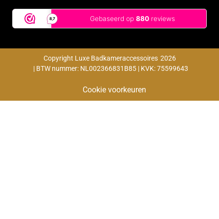
Copyright Luxe Badkameraccessoires
2026
| BTW nummer: NL002366831B85 | KVK: 75599643
Cookie voorkeuren