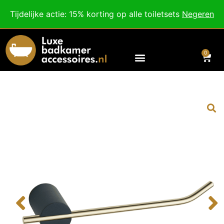
Besteed nog
€
100,00
voor gratis verzending binnen Nederland en België.
Tijdelijke actie: 15% korting op alle toiletsets
Negeren
Voor 18:00 besteld, morgen in huis!
0