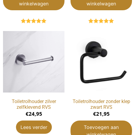
winkelwagen
winkelwagen
Gewaardeerd
Gewaardeerd
5.00
uit 5
5.00
uit 5
Toiletrolhouder zilver
Toiletrolhouder zonder klep
zelfklevend RVS
zwart RVS
€
24,95
€
21,95
Lees verder
Toevoegen aan
winkelwagen