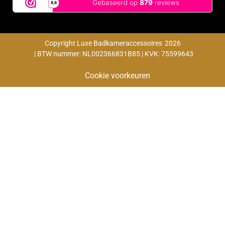
Copyright Luxe Badkameraccessoires
2026
| BTW nummer: NL002366831B85 | KVK: 75599643
Cookie voorkeuren