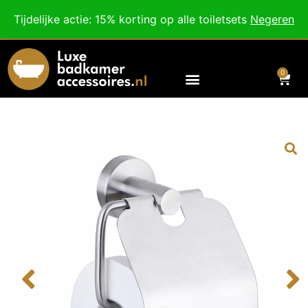
Besteed nog
€
100,00
voor gratis verzending binnen Nederland en België.
Tijdelijke actie: 15% korting op alle toiletsets
Negeren
Voor 18:00 besteld, morgen in huis!
0