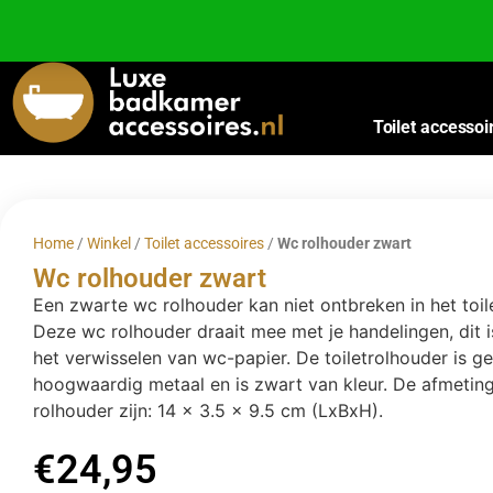
Besteed nog
€
100,00
voor gratis verzending binnen Nederland en België.
Toilet accessoi
Home
/
Winkel
/
Toilet accessoires
/
Wc rolhouder zwart
Wc rolhouder zwart
Een zwarte wc rolhouder kan niet ontbreken in het toil
Deze wc rolhouder draait mee met je handelingen, dit i
het verwisselen van wc-papier. De toiletrolhouder is 
hoogwaardig metaal en is zwart van kleur. De afmetin
rolhouder zijn: 14 x 3.5 x 9.5 cm (LxBxH).
€
24,95