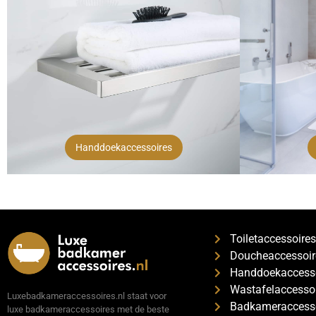
Handdoekaccessoires
Toiletaccessoire
Doucheaccessoir
Handdoekaccess
Wastafelaccesso
Luxebadkameraccessoires.nl staat voor
Badkameraccesso
luxe badkameraccessoires met de beste