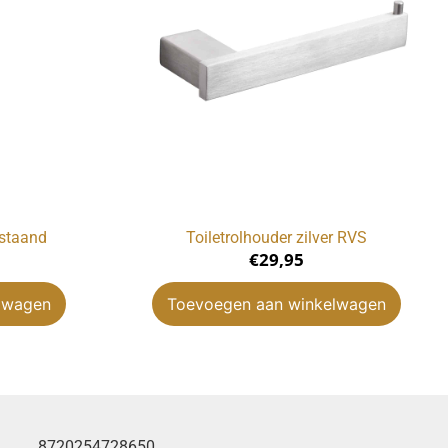
jstaand
Toiletrolhouder zilver RVS
€
29,95
lwagen
Toevoegen aan winkelwagen
8720254728650