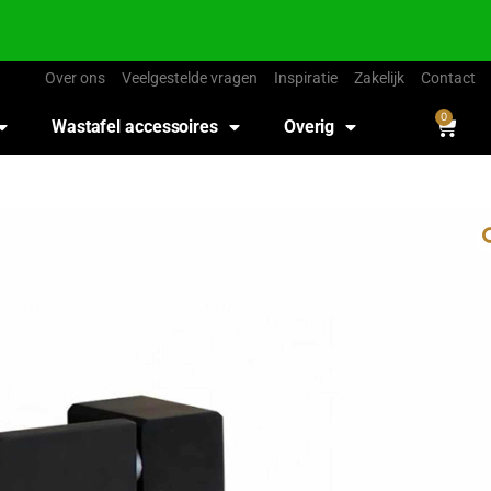
Over ons
Veelgestelde vragen
Inspiratie
Zakelijk
Contact
0
Wastafel accessoires
Overig