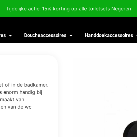
Voor 18:00 besteld, morgen in huis!
Tijdelijke actie: 15% korting op alle toiletsets
Negeren
res
Doucheaccessoires
Handdoekaccessoires
et of in de badkamer.
s enorm handig bij
gemaakt van
gen van de wc-