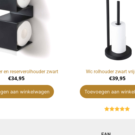
r en reserverolhouder zwart
Wc rolhouder zwart vri
€
34,95
€
39,95
gen aan winkelwagen
Toevoegen aan winke
Gewaardeerd
5.00
uit 5
EAN