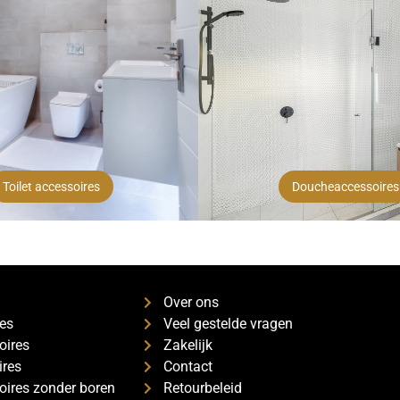
Toilet accessoires
Doucheaccessoires
s
Over ons
es
Veel gestelde vragen
oires
Zakelijk
ires
Contact
ires zonder boren
Retourbeleid