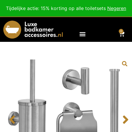
Besteed nog
€
100,00
voor gratis verzending binnen Nederland en België.
Tijdelijke actie: 15% korting op alle toiletsets
Negeren
Voor 18:00 besteld, morgen in huis!
0