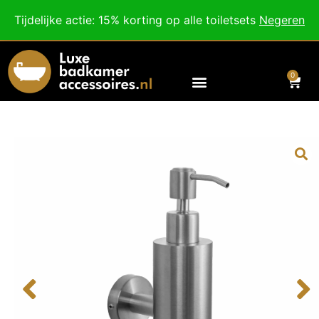
Besteed nog
€
100,00
voor gratis verzending binnen Nederland en België.
Tijdelijke actie: 15% korting op alle toiletsets
Negeren
Voor 18:00 besteld, morgen in huis!
0