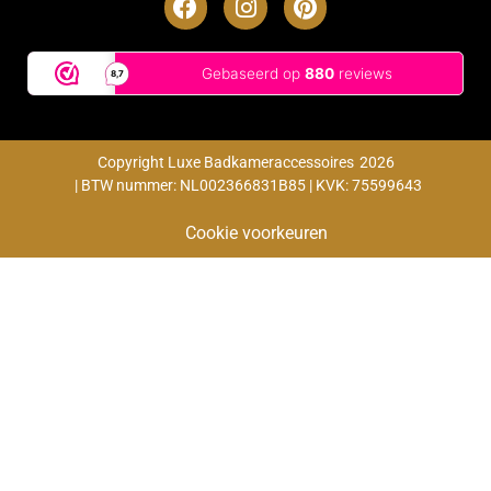
Copyright Luxe Badkameraccessoires
2026
| BTW nummer: NL002366831B85 | KVK: 75599643
Cookie voorkeuren