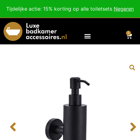
Besteed nog
€
100,00
voor gratis verzending binnen Nederland en België.
Tijdelijke actie: 15% korting op alle toiletsets
Negeren
Voor 18:00 besteld, morgen in huis!
0