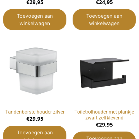
€
29,95
€
24,95
Toevoegen aan
Toevoegen aan
winkelwagen
winkelwagen
Tandenborstelhouder zilver
Toiletrolhouder met plankje
zwart zelfklevend
€
29,95
€
29,95
Toevoegen aan
Toevoegen aan