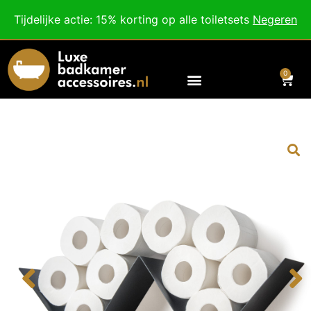
Besteed nog
€
100,00
voor gratis verzending binnen Nederland en België.
Tijdelijke actie: 15% korting op alle toiletsets
Negeren
Voor 18:00 besteld, morgen in huis!
0