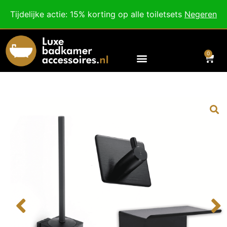
Besteed nog
€
100,00
voor gratis verzending binnen Nederland en België.
Tijdelijke actie: 15% korting op alle toiletsets
Negeren
Voor 18:00 besteld, morgen in huis!
0