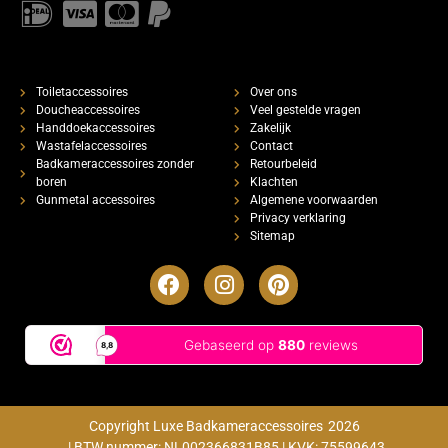
Toiletaccessoires
Over ons
Doucheaccessoires
Veel gestelde vragen
Handdoekaccessoires
Zakelijk
Wastafelaccessoires
Contact
Badkameraccessoires zonder
Retourbeleid
boren
Klachten
Gunmetal accessoires
Algemene voorwaarden
Privacy verklaring
Sitemap
Copyright Luxe Badkameraccessoires
2026
| BTW nummer: NL002366831B85 | KVK: 75599643