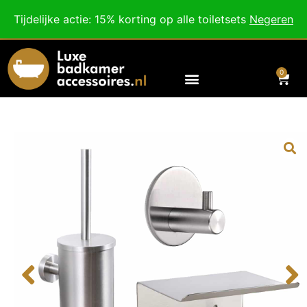
Besteed nog
€
100,00
voor gratis verzending binnen Nederland en België.
Tijdelijke actie: 15% korting op alle toiletsets
Negeren
Voor 18:00 besteld, morgen in huis!
0