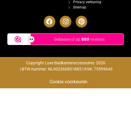
Privacy verklaring
Sitemap
Copyright Luxe Badkameraccessoires
2026
| BTW nummer: NL002366831B85 | KVK: 75599643
Cookie voorkeuren