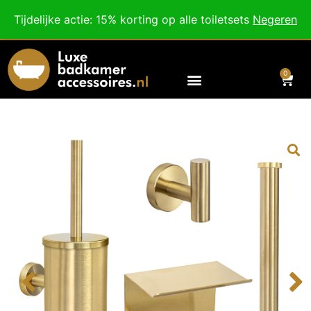
Besteed nog
€
100,00
voor gratis verzending binnen Nederland en België.
Tijdelijke actie: 15% korting op alle toiletsets
Negeren
Voor 18:00 besteld, morgen in huis!
0