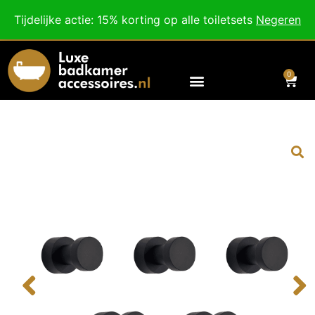
Besteed nog
€
100,00
voor gratis verzending binnen Nederland en België.
Tijdelijke actie: 15% korting op alle toiletsets
Negeren
Voor 18:00 besteld, morgen in huis!
0