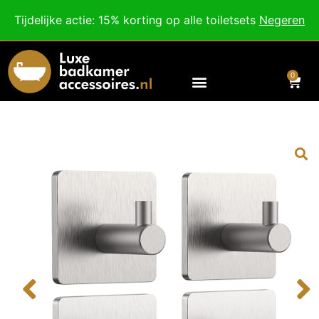
Besteed nog
€
100,00
voor gratis verzending binnen Nederland en België.
Tijdelijke actie: 15% korting op alle toiletsets
Negeren
Voor 18:00 besteld, morgen in huis!
0