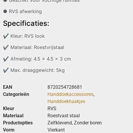
● Geschikt voor vochtige ruimtes
● RVS afwerking
Specificaties:
✔
Kleur: RVS look
✔
Materiaal: Roestvrijstaal
✔
Afmeting: 4.5 x 4.5 x 3 cm
✔
Max. draaggewicht: 5kg
EAN
8720254728681
Categorieën
Handdoekaccessoires
,
Handdoekhaakjes
Kleur
RVS
Materiaal
Roestvast staal
Productopties
Zelfklevend, Zonder boren
Vorm
Vierkant