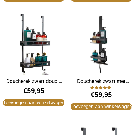
Doucherek zwart double
Doucherek zwart met
met ophanghaak
douchewisser
€
59,95
€
59,95
douchewand
Gewaardeerd
5.00
uit 5
Toevoegen aan winkelwagen
Toevoegen aan winkelwagen