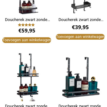
Doucherek zwart zonder
Doucherek zwart zonder
boren
boren hangend
€
39,95
€
59,95
Gewaardeerd
5.00
uit 5
Toevoegen aan winkelwagen
Toevoegen aan winkelwagen
Doucherek zwart zonder
Doucherek zwart zonder