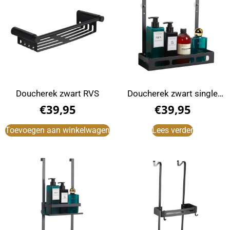
Doucherek zwart RVS
Doucherek zwart single
met ophanghaak
€
39,95
€
39,95
douchewand
Toevoegen aan winkelwagen
Lees verder