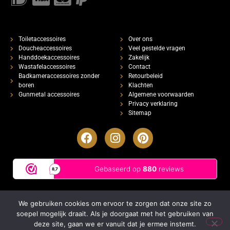
Toiletaccessoires
Over ons
Doucheaccessoires
Veel gestelde vragen
Handdoekaccessoires
Zakelijk
Wastafelaccessoires
Contact
Badkameraccessoires zonder
Retourbeleid
boren
Klachten
Gunmetal accessoires
Algemene voorwaarden
Privacy verklaring
Sitemap
We gebruiken cookies om ervoor te zorgen dat onze site zo
Copyright Luxe Badkameraccessoires
2026
soepel mogelijk draait. Als je doorgaat met het gebruiken van
Charlotte L
kocht onlangs
wc rolhouder zwart RVS
| BTW nummer: NL002366831B85 | KVK: 75599643
deze site, gaan we er vanuit dat je ermee instemt.