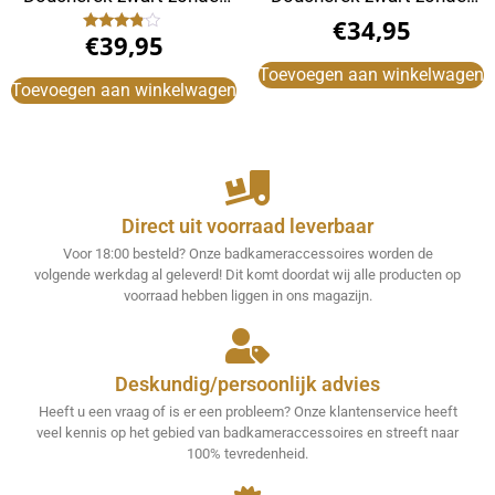
boren RVS met
boren RVS met
€
34,95
€
39,95
ophanghaak douchewand
ophanghaak douchewand
Gewaardeerd
3.67
1 laag
uit 5
Toevoegen aan winkelwagen
Toevoegen aan winkelwagen
Direct uit voorraad leverbaar
Voor 18:00 besteld? Onze badkameraccessoires worden de
volgende werkdag al geleverd! Dit komt doordat wij alle producten op
voorraad hebben liggen in ons magazijn.
Deskundig/persoonlijk advies
Heeft u een vraag of is er een probleem? Onze klantenservice heeft
veel kennis op het gebied van badkameraccessoires en streeft naar
100% tevredenheid.