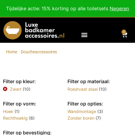
Besteed nog
€
100,00
voor gratis verzending binnen Nederland en België.
Tijdelijke actie: 15% korting op alle toiletsets
Negeren
Voor 18:00 besteld, morgen in huis!
0
Home
/
Doucheaccessoires
/
Doucherekken
Doucherekken
Filter op kleur:
Filter op materiaal:
Zwart
(10)
Roestvast staal
(10)
Filter op vorm:
Filter op opties:
Hoek
(1)
Wandmontage
(3)
Rechthoekig
(6)
Zonder boren
(7)
Filter op bevestiging: