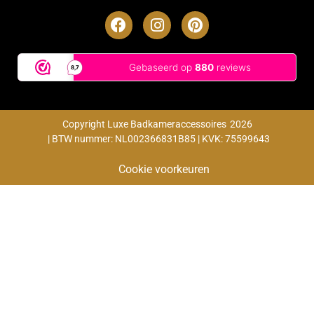
Copyright Luxe Badkameraccessoires
2026
| BTW nummer: NL002366831B85 | KVK: 75599643
Cookie voorkeuren