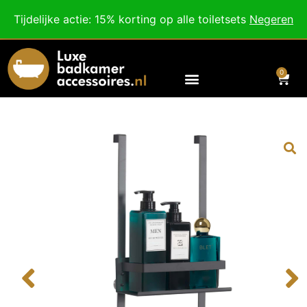
Besteed nog
€
100,00
voor gratis verzending binnen Nederland en België.
Tijdelijke actie: 15% korting op alle toiletsets
Negeren
Voor 18:00 besteld, morgen in huis!
0