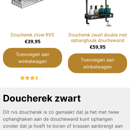
Doucherek zilver RVS
Doucherek zwart double met
ophanghaak douchewand
€
39,95
€
59,95
Toevoegen aan
Toevoegen aan
winkelwagen
winkelwagen
Gewaardeerd
3.50
uit
5
Doucherek zwart
Dit rvs doucherek is zo gemaakt dat je het met twee
ophanghaken aan de douchewand kunt ophangen
zonder dat je hoeft te boren of krassen aanbrengt aan