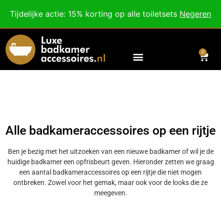
Besteed nog
€
100,00
voor gratis verzending binnen Nederland en België.
Tijdelijke actie: 15% korting op alle toiletsets
Negeren
Voor 18:00 besteld, morgen in huis!
0
Alle badkameraccessoires op een rijtje
Ben je bezig met het uitzoeken van een nieuwe badkamer of wil je de
huidige badkamer een opfrisbeurt geven. Hieronder zetten we graag
een aantal badkameraccessoires op een rijtje die niet mogen
ontbreken. Zowel voor het gemak, maar ook voor de looks die ze
meegeven.