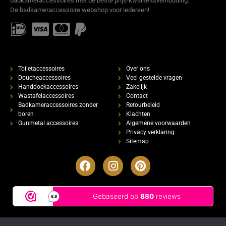
badkameraccessoires met de beste prijs-kwaliteitsverhouding.
De badkameraccessoire webshop voor iedereen!
Toiletaccessoires
Over ons
Doucheaccessoires
Veel gestelde vragen
Handdoekaccessoires
Zakelijk
Wastafelaccessoires
Contact
Badkameraccessoires zonder
Retourbeleid
boren
Klachten
Gunmetal accessoires
Algemene voorwaarden
Privacy verklaring
Sitemap