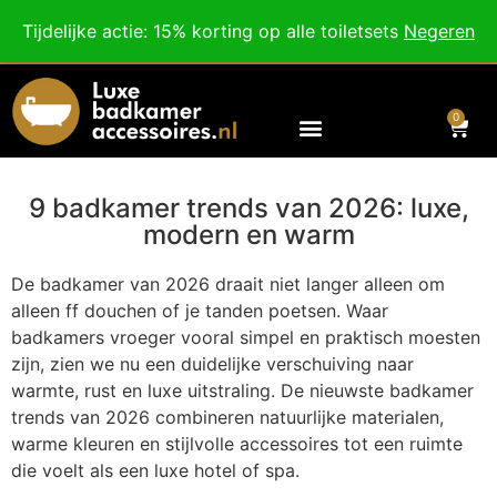
Besteed nog
€
100,00
voor gratis verzending binnen Nederland en België.
Tijdelijke actie: 15% korting op alle toiletsets
Negeren
Voor 18:00 besteld, morgen in huis!
0
9 badkamer trends van 2026: luxe,
modern en warm
De badkamer van 2026 draait niet langer alleen om
alleen ff douchen of je tanden poetsen. Waar
badkamers vroeger vooral simpel en praktisch moesten
zijn, zien we nu een duidelijke verschuiving naar
warmte, rust en luxe uitstraling. De nieuwste badkamer
trends van 2026 combineren natuurlijke materialen,
warme kleuren en stijlvolle accessoires tot een ruimte
die voelt als een luxe hotel of spa.