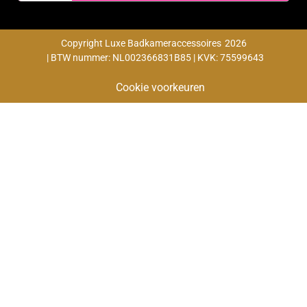
Copyright Luxe Badkameraccessoires
2026
| BTW nummer: NL002366831B85 | KVK: 75599643
Cookie voorkeuren