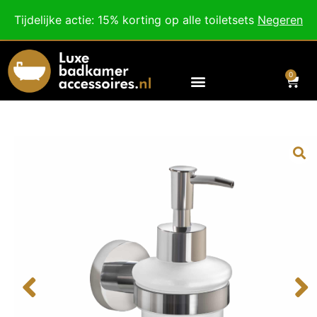
Besteed nog
€
100,00
voor gratis verzending binnen Nederland en België.
Tijdelijke actie: 15% korting op alle toiletsets
Negeren
Voor 18:00 besteld, morgen in huis!
0