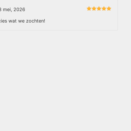
3 mei, 2026
Gewaardeerd
5
uit 5
ecies wat we zochten!