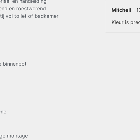
iaal en handleiding
tend en roestwerend
Mitchell
-
1
ijlvol toilet of badkamer
Kleur is pr
e binnenpot
ëne
dige montage