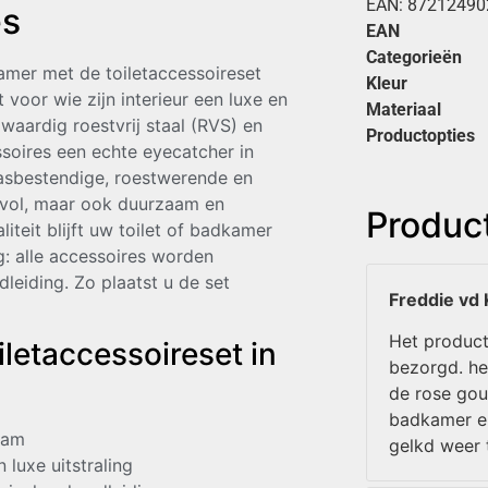
EAN:
87212490
es
EAN
Categorieën
dkamer met de toiletaccessoireset
Kleur
voor wie zijn interieur een luxe en
Materiaal
waardig roestvrij staal (RVS) en
Productopties
oires een echte eyecatcher in
rasbestendige, roestwerende en
ijlvol, maar ook duurzaam en
Produc
teit blijft uw toilet of badkamer
: alle accessoires worden
leiding. Zo plaatst u de set
Freddie vd 
Het product
iletaccessoireset in
bezorgd. he
de rose gou
badkamer en
aam
gelkd weer 
 luxe uitstraling