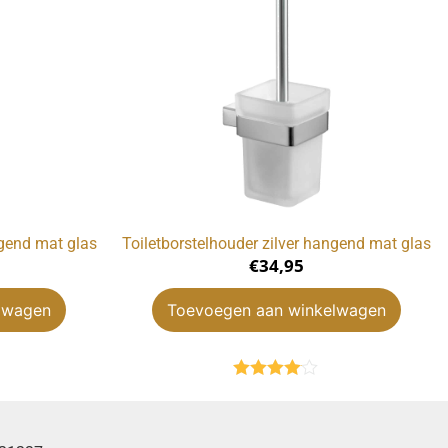
ngend mat glas
Toiletborstelhouder zilver hangend mat glas
€
34,95
lwagen
Toevoegen aan winkelwagen
Gewaardeerd
4.00
uit 5