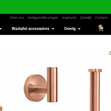
Over ons
Veelgestelde vragen
Inspiratie
Zakelijk
Contact
0
Wastafel accessoires
Overig