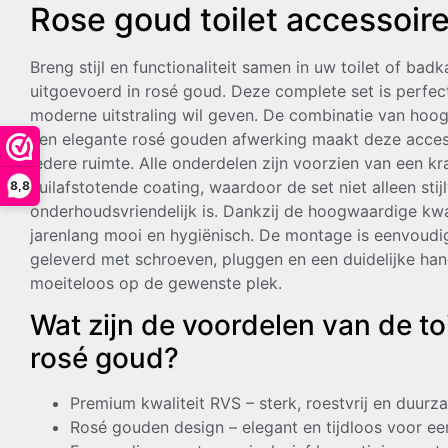
Rose goud toilet accessoir
Breng stijl en functionaliteit samen in uw toilet of ba
uitgoevoerd in rosé goud. Deze complete set is perfect 
moderne uitstraling wil geven. De combinatie van hoog
een elegante rosé gouden afwerking maakt deze access
iedere ruimte. Alle onderdelen zijn voorzien van een k
vuilafstotende coating, waardoor de set niet alleen st
8,8
onderhoudsvriendelijk is. Dankzij de hoogwaardige kwali
jarenlang mooi en hygiënisch. De montage is eenvoudig
geleverd met schroeven, pluggen en een duidelijke hand
moeiteloos op de gewenste plek.
Wat zijn de voordelen van de to
rosé goud?
Premium kwaliteit RVS – sterk, roestvrij en duurz
Rosé gouden design – elegant en tijdloos voor een