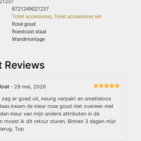
21237
8721249021237
Toilet accessoires
,
Toilet accessoires set
Rosé goud
Roestvast staal
Wandmontage
t Reviews
Krol
-
29 mei, 2026
Gewaardeerd
5
uit 5
 zag er goed uit, keurig verpakt en smetteloos
laas kwam de kleur rose goud niet overeen met
den kleur van mijn andere attributen in de
 moest ik dit retour sturen. Binnen 3 dagen mijn
terug. Top