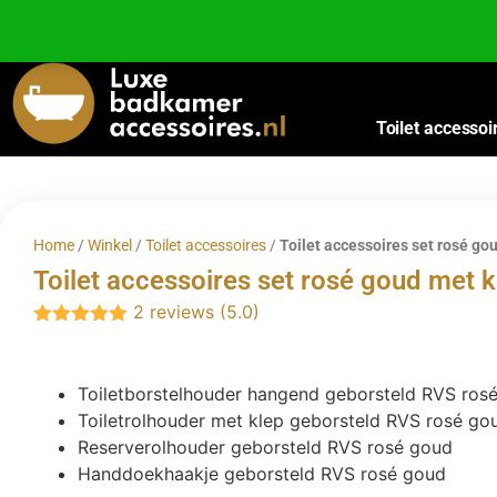
Besteed nog
€
100,00
voor gratis verzending binnen Nederland en België.
Toilet accessoi
Home
/
Winkel
/
Toilet accessoires
/
Toilet accessoires set rosé go
Toilet accessoires set rosé goud met k
2 reviews (5.0)
Gewaardeerd
5.00
uit 5
Toiletborstelhouder hangend geborsteld RVS ros
Toiletrolhouder met klep geborsteld RVS rosé go
Reserverolhouder geborsteld RVS rosé goud
Handdoekhaakje geborsteld RVS rosé goud