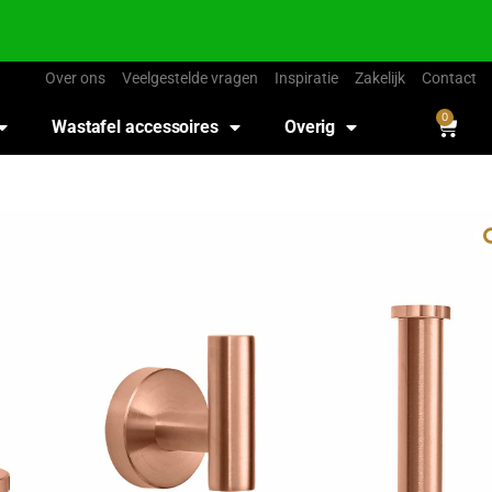
Over ons
Veelgestelde vragen
Inspiratie
Zakelijk
Contact
0
Wastafel accessoires
Overig