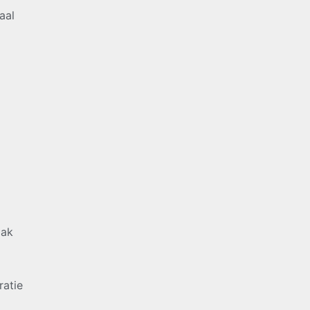
aal
mak
ratie