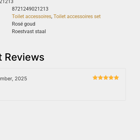
21213
8721249021213
Toilet accessoires
,
Toilet accessoires set
Rosé goud
Roestvast staal
t Reviews
ember, 2025
Gewaardeerd
5
uit 5