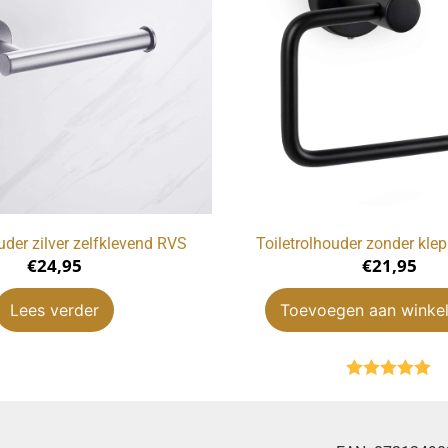
uder zilver zelfklevend RVS
Toiletrolhouder zonder kle
€
24,95
€
21,95
Lees verder
Toevoegen aan winke
Gewaardeerd
5.00
uit 5