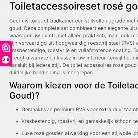
Toiletaccessoireset rosé g
Geef uw toilet of badkamer een stijlvolle upgrade met 
goud. Deze complete set combineert een elegante uits
waardoor uw ruimte niet alleen praktisch, maar ook mo
zijn vervaardigd uit hoogwaardig roestvrij staal (RVS)
krasbestendige, roestvrije en vuilafstotende coating. 
brengt u warmte en klasse in uw interieur, terwijl het 
8,8
aansluit bij iedere stijl. De toilet accessoires rose go
duidelijke handleiding is inbegrepen.
Waarom kiezen voor de Toileta
Goud)?
Gemaakt van premium RVS voor extra duurzaamh
Krasbestendig, roestvrij en gemakkelijk schoon t
Luxe rosé gouden afwerking voor een stijlvolle uit