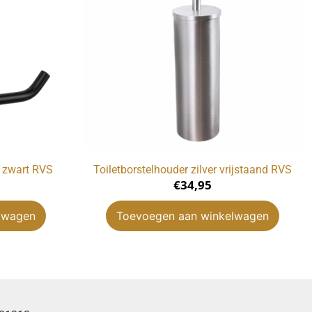
p zwart RVS
Toiletborstelhouder zilver vrijstaand RVS
€
34,95
lwagen
Toevoegen aan winkelwagen