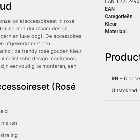
EAN:
87212490
oud
EAN
Categorieën
onze toiletaccessoireset in rosé
Kleur
traling met duurzaam design,
Materiaal
dern en luxe oogt. De accessoires
 en afgewerkt met een
Dankzij de trendy rosé gouden kleur
Produc
minimalistische design moeiteloos
ud zijn eenvoudig te monteren, een
RB
-
6 dec
ccessoireset (Rosé
Uitstekend
eid
e maken
straling