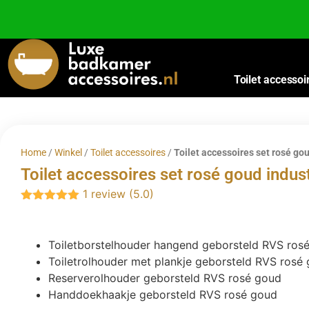
Besteed nog
€
100,00
voor gratis verzending binnen Nederland en België.
Toilet accessoi
Home
/
Winkel
/
Toilet accessoires
/
Toilet accessoires set rosé gou
Toilet accessoires set rosé goud indust
1 review (5.0)
Gewaardeerd
5.00
uit 5
Toiletborstelhouder hangend geborsteld RVS ros
Toiletrolhouder met plankje geborsteld RVS rosé
Reserverolhouder geborsteld RVS rosé goud
Handdoekhaakje geborsteld RVS rosé goud