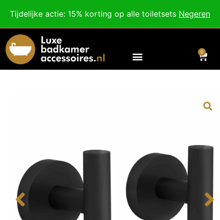
Besteed nog
€
100,00
voor gratis verzending binnen Nederland en België.
Tijdelijke actie: 15% korting op alle toiletsets
Negeren
Voor 18:00 besteld, morgen in huis!
0