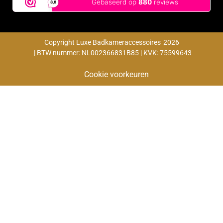
Copyright Luxe Badkameraccessoires
2026
| BTW nummer: NL002366831B85 | KVK: 75599643
Cookie voorkeuren