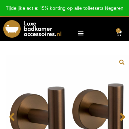
Besteed nog
€
100,00
voor gratis verzending binnen Nederland en België.
Tijdelijke actie: 15% korting op alle toiletsets
Negeren
Voor 18:00 besteld, morgen in huis!
0