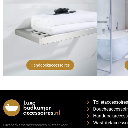
Handdoekaccessoires
Toiletaccessoire
Doucheaccessoir
Handdoekaccess
Wastafelaccesso
Luxebadkameraccessoires.nl staat voor