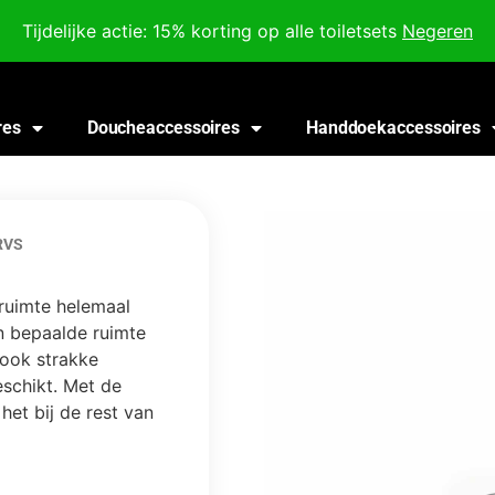
Voor 18:00 besteld, morgen in huis!
Tijdelijke actie: 15% korting op alle toiletsets
Negeren
res
Doucheaccessoires
Handdoekaccessoires
RVS
ruimte helemaal
en bepaalde ruimte
 ook strakke
eschikt. Met de
het bij de rest van