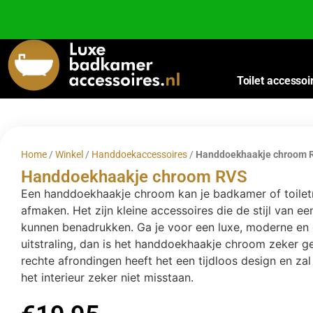
Besteed nog
€
100,00
voor gratis verzending binnen Nederland en België.
Toilet accessoi
Home
/
Winkel
/
Handdoekaccessoires
/
Handdoekhaakje chroom 
Handdoekhaakje chroom RVS
Een handdoekhaakje chroom kan je badkamer of toilet
afmaken. Het zijn kleine accessoires die de stijl van e
kunnen benadrukken. Ga je voor een luxe, moderne en
uitstraling, dan is het handdoekhaakje chroom zeker g
rechte afrondingen heeft het een tijdloos design en zal 
het interieur zeker niet misstaan.