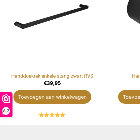
Handdoekrek enkele stang zwart RVS
Han
€
39,95
Toevoegen aan winkelwagen
Toevoe
8,7
Gewaardeerd
5.00
uit 5