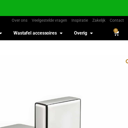
Over ons
Veelgestelde vragen
Inspiratie
Zakelijk
Contact
0
Wastafel accessoires
Overig