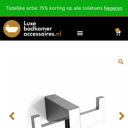
Besteed nog
€
100,00
voor gratis verzending binnen Nederland en België.
Tijdelijke actie: 15% korting op alle toiletsets
Negeren
Voor 18:00 besteld, morgen in huis!
0