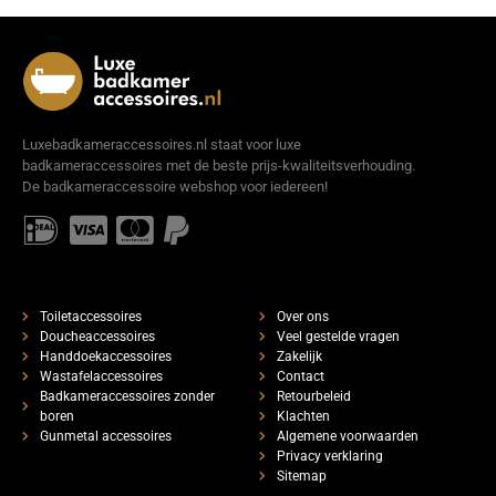
Luxebadkameraccessoires.nl staat voor luxe
badkameraccessoires met de beste prijs-kwaliteitsverhouding.
De badkameraccessoire webshop voor iedereen!
Toiletaccessoires
Over ons
Doucheaccessoires
Veel gestelde vragen
Handdoekaccessoires
Zakelijk
Wastafelaccessoires
Contact
Badkameraccessoires zonder
Retourbeleid
boren
Klachten
Gunmetal accessoires
Algemene voorwaarden
Privacy verklaring
Sitemap