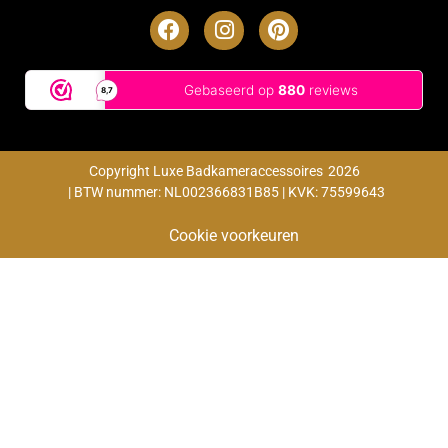
Copyright Luxe Badkameraccessoires
2026
| BTW nummer: NL002366831B85 | KVK: 75599643
Cookie voorkeuren