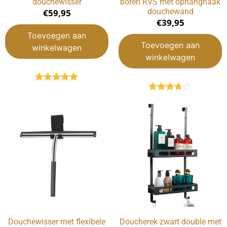
douchewisser
boren RVS met ophanghaak
douchewand
€
59,95
€
39,95
Toevoegen aan
Toevoegen aan
winkelwagen
winkelwagen
Gewaardeerd
5.00
uit 5
Gewaardeerd
3.67
uit
5
Douchewisser met flexibele
Doucherek zwart double met