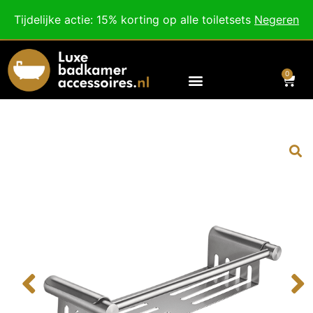
Besteed nog
€
100,00
voor gratis verzending binnen Nederland en België.
Tijdelijke actie: 15% korting op alle toiletsets
Negeren
Voor 18:00 besteld, morgen in huis!
0