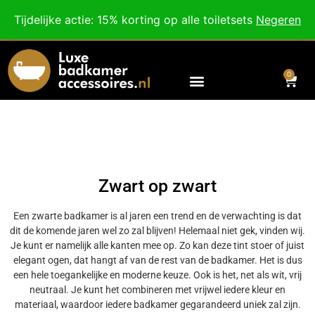
Besteed nog
€
100,00
voor gratis verzending binnen Nederland en België.
Tijdelijke actie: 15% korting op alle toiletsets
Negeren
Voor 18:00 besteld, morgen in huis!
0
Zwart op zwart
Een zwarte badkamer is al jaren een trend en de verwachting is dat
dit de komende jaren wel zo zal blijven! Helemaal niet gek, vinden wij.
Je kunt er namelijk alle kanten mee op. Zo kan deze tint stoer of juist
elegant ogen, dat hangt af van de rest van de badkamer. Het is dus
een hele toegankelijke en moderne keuze. Ook is het, net als wit, vrij
neutraal. Je kunt het combineren met vrijwel iedere kleur en
materiaal, waardoor iedere badkamer gegarandeerd uniek zal zijn.