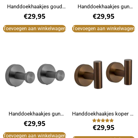
Handdoekhaakjes goud
Handdoekhaakjes gun
rond (2 Stuks)
metal (2 stuks)
€
29,95
€
29,95
Toevoegen aan winkelwagen
Toevoegen aan winkelwagen
Handdoekhaakjes gun
Handdoekhaakjes koper (2
metal rond (2 Stuks)
stuks)
€
29,95
€
29,95
Gewaardeerd
5.00
uit 5
Toevoegen aan winkelwagen