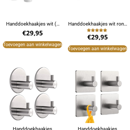
Handdoekhaakjes wit (2
Handdoekhaakjes wit rond
stuks)
(2 Stuks)
€
29,95
€
29,95
Gewaardeerd
5.00
uit 5
Toevoegen aan winkelwagen
Toevoegen aan winkelwagen
Handdoekhaakjes
Handdoekhaakjes