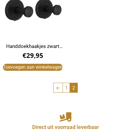
Handdoekhaakjes zwart
rond (2 Stuks)
€
29,95
Toevoegen aan winkelwagen
←
1
2
Direct uit voorraad leverbaar