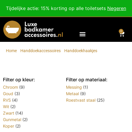
Besteed nog
€
100,00
voor gratis verzending binnen Nederland en België.
Tijdelijke actie: 15% korting op alle toiletsets
Negeren
Voor 18:00 besteld, morgen in huis!
0
Home
/
Handdoekaccessoires
/
Handdoekhaakjes
/
Pagina 2
Handdoekhaakjes
Filter op kleur:
Filter op materiaal:
Chroom
(9)
Messing
(1)
Goud
(3)
Metaal
(9)
RVS
(4)
Roestvast staal
(25)
Wit
(2)
Zwart
(14)
Gunmetal
(2)
Koper
(2)