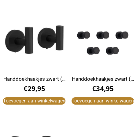
Handdoekhaakjes zwart (2
Handdoekhaakjes zwart (5
stuks)
Stuks)
€
29,95
€
34,95
Toevoegen aan winkelwagen
Toevoegen aan winkelwagen