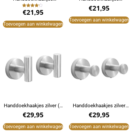
zelfklevend rvs (4 Stuks)
zelfklevend rvs vierkant (4
€
21,95
€
21,95
stuks)
Gewaardeerd
4.00
uit 5
Toevoegen aan winkelwagen
Toevoegen aan winkelwagen
Handdoekhaakjes zilver (2
Handdoekhaakjes zilver
stuks)
rond (2 Stuks)
€
29,95
€
29,95
Toevoegen aan winkelwagen
Toevoegen aan winkelwagen